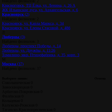
Найдено филиалов: 2
Красногорск, ТЦ Ёлка, ул. Ленина, д. 26 А
ЖК Ильинские луга, ул. Архангельская, д. 6
Красноярск
(2)
Найдено филиалов: 2
Красноярск, ул. Карла Маркса, д. 34
Красноярск, ул. Елены Стасовой, д. 48б
Л
Люберцы
(3)
Найдено филиалов: 3
Люберцы, проспект Победы, д. 14
Люберцы, ул. Дружбы, д. 11/26
Томилино, мкр. Птицефабрика, д. 35, корп. 3
М
Москва
(37)
Найдено филиалов: 37
Выберите линию:
Отмена
Сокольническая
0
Замоскворецкая
0
Арбатско-Покровская
0
Филёвская
0
Кольцевая
0
Калужско-Рижская
0
Таганско-Краснопресненская
0