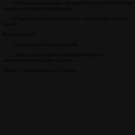
3.Меньше раздражения – по сравнению с частым бритьём
(важно для чувствительной кожи).
4.Профилактика вросших волос – воск удаляет волосы с
корнем.
Кому подойдет?
1.Мужчинам с густой щетиной
2.Тем, кто хочет четкие границы бороды без
«растительности» на шее и щеках.
Эффект: гладкая кожа до 2-5 недель.
Прайс
Удаление волос воском
15 мин.
от 400 ₽
Внимание!
Цены на сайте и барбершопе могут различаться, узнавайте