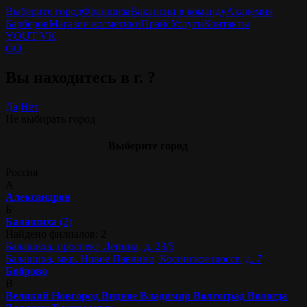
Выберите город
Франшиза
Вакансии в команду
Академия
Барберов
Магазин косметики
Прайс
Услуги
Контакты
YOUT
VK
GO
Вы находитесь в г.
?
Да
Нет
Не выбирать город
Выберите город
Россия
А
Александров
Б
Балашиха
(2)
Найдено филиалов: 2
Балашиха, проспект Ленина, д. 23/5
Балашиха, мкр. Новое Павлино, Косинское шоссе, д. 7
Боброво
В
Великий Новгород
Видное
Владимир
Волгоград
Вологда