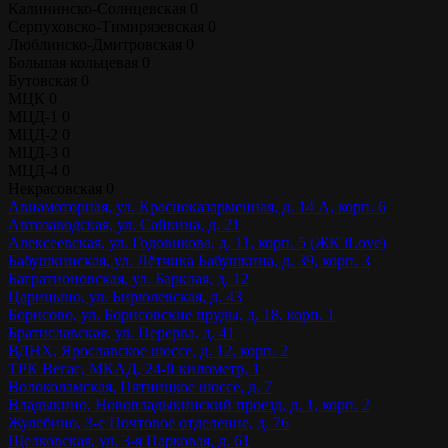
Калининско-Солнцевская
0
Серпуховско-Тимирязевская
0
Люблинско-Дмитровская
0
Большая кольцевая
0
Бутовская
0
МЦК
0
МЦД-1
0
МЦД-2
0
МЦД-3
0
МЦД-4
0
Некрасовская
0
Авиамоторная, ул. Красноказарменная, д. 14 А, корп. 6
Автозаводская, ул. Сайкина, д. 21
Алексеевская, ул. Годовикова, д. 11, корп. 5 (ЖК iLove)
Бабушкинская, ул. Лётчика Бабушкина, д. 39, корп. 3
Багратионовская, ул. Барклая, д. 12
Царицыно, ул. Бирюлевская, д. 43
Борисово, ул. Борисовские пруды, д. 18, корп. 1
Братиславская, ул. Перерва, д. 41
ВДНХ, Ярославское шоссе, д. 12, корп. 2
ТРК Вегас, МКАД, 24-й километр, 1
Волоколамская, Пятницкое шоссе, д. 7
Владыкино, Нововладыкинский проезд, д. 1, корп. 2
Жулебино, 3-е Почтовое отделение, д. 76
Щелковская, ул. 3-я Парковая, д. 61