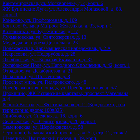
Кантемировская, ул. Москворечье, д. 4, корп. 6
ЖК Бунинские Луга, ул. Александры Монаховой, д. 88,
корп. 1
Коньково, ул. Профсоюзная, д. 109
Коптево, бульвар Матроса Железняка, д. 33, корп. 1
Котельники, ул. Кузьминская, д. 17
Лухмановская, ул. Святоозерская, д. 13
Медведково, проезд Дежнёва, д. 23
Полежаевская, Карамышевская набережная, д. 2 А
Некрасовка, ул. Недорубова, д. 28
Октябрьская, ул. Большая Якиманка, д. 32
Октябрьское Поле, ул. Народного Ополчения, д. 42, корп. 1
Отрадное, ул. Декабристов, д. 21
Печатники, ул. Шоссейная, д. 8
Проспект мира, ул. Гиляровского, д. 48
Преображенская площадь, ул. Преображенская, д. 5/7
Прокшино, ЖК Испанские кварталы, проспект Магеллана,
д. 4
Речной Вокзал, ул. Фестивальная, д. 11 (Код для входа на
территорию двора: 100#325)
Свиблово, ул. Снежная, д. 16, корп. 6
Селигерская, ул. Селигерская, д. 26, корп. 1
Семеновская, ул. Щербаковская, д. 58
Чертаново, Балаклавский проспект, вл. 5 а, стр. 12, этаж 2
Шелепиха, Шмитовский проезд, д. 39, корп. 1