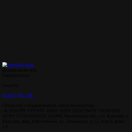
точную цену у администратора!
Полный список услуг
Записаться на стрижку
Записываться на ваши
любимые услуги стало
ещё проще с
мобильным
приложением borodach
федеральная сеть
барбершопов
соцсети:
YOUT
VK
TIK
Общество с ограниченной ответственностью
«КЛАБОРГ ГРУПП» ИНН / КПП 5018179478 / 501801001
ОГРН 1155018002655 141090, Московская обл., г.о. Королёв, г.
Королёв, мкр. Юбилейный, ул. Ленинская, д.12, пом.9, комн.
1А.