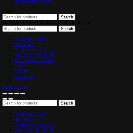
публичная оферта
close
Search
Start typing to see products you are looking for.
Search
Выберите город
Франшиза
Вакансии в команду
Академия Барберов
Магазин косметики
Прайс
Услуги
Контакты
Scroll To Top
Search
Выберите город
Франшиза
Вакансии в команду
Академия Барберов