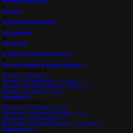
Воронеж
Воскресенск
Г
Грозный
Д
Дзержинский
Дрожжино
Е
Екатеринбург
Ж
Жуковский
З
Зеленогорск
Зеленоград
Златоуст
К
Калуга
Каспийск
Кинешма
Королев
(4)
Найдено филиалов: 4
Королев, ул. Исаева, д. 7
Королев, ул. Пионерская, д. 15, корп. 2
Королев, мкр. Юбилейный, ул. Лесная, д. 12
Королев, ул. Горького, д. 33 А
Краснодар
(4)
Найдено филиалов: 4
Краснодар, ул. Будённого, д. 129
Краснодар, ул.Григория Булгакова, д.7 к.1
Краснодар, ул. Казбекская, д. 17
Краснодар, ул. Красных Партизан, д. 1/4, корп. 9
Красногорск
(2)