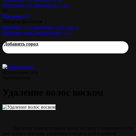
Череповец, ул. Наседкина, д. 22
Щ
Щелково
(2)
Найдено филиалов: 2
Щелково, ул. Советская, д. 16, стр. 2
Щелково, мкр. Богородский, д. 3
Добавить город
федеральная сеть
барбершопов
Удаление волос воском
Удаление нежелательных волос на лице с помощью воска
для четкого контура, ухоженного вида и долгосрочной